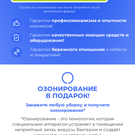
Ссылка на скачивание чек-листа откроется после
заполнения формы!
Гарантия
профессионализма и опытности
клинеров!
Гарантия
качественных моющих средств и
оборудования!
Гарантия
бережного отношения
к мебели
и покрытиям!
ОЗОНИРОВАНИЕ
В ПОДАРОК!
Закажите любую уборку и получите
озонирование*
*Озонирование - это технология, которая
специальным аппаратом устраняет в помещении
неприятный запах, вирусы, бактерии и создаёт