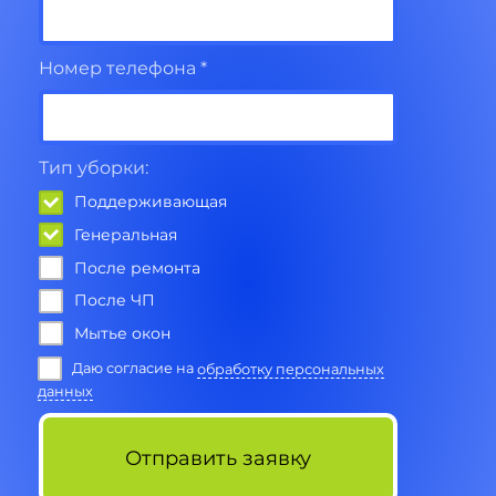
Номер телефона *
Тип уборки:
Поддерживающая
Генеральная
После ремонта
После ЧП
Мытье окон
Даю согласие на
обработку персональных
данных
Отправить заявку